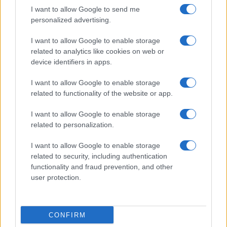
Η ECDM Expo αποτελεί το σημείο συνάντησης των
I want to allow Google to send me
κορυφαίων παρόχων υπηρεσιών με τους decision-
personalized advertising.
makers του eCommerce και του Digital Marketing.
I want to allow Google to enable storage
Μέσα από ένα πολυδιάστατο πλέγμα εκθεσιακών και
related to analytics like cookies on web or
device identifiers in apps.
συνεδριακών δράσεων, προσφέρουμε τη γνώση και τα
εργαλεία που μετασχηματίζουν το σύγχρονο επιχειρείν.
I want to allow Google to enable storage
related to functionality of the website or app.
Με τη συμμετοχή world-class ομιλητών στα διεθνή
συνέδρια και μια στρατηγικά στοχευμένη καμπάνια
I want to allow Google to enable storage
επικοινωνίας σε όλα τα Μέσα, εγγυόμαστε ένα
related to personalization.
περιβάλλον υψηλής δικτύωσης και εμπορικών
ευκαιριών.
I want to allow Google to enable storage
related to security, including authentication
functionality and fraud prevention, and other
user protection.
CONFIRM