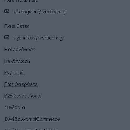
x.karagianni@verticom.gr
Για εκθέτες
v.yannikos@verticom.gr
Η διοργάνωση
Η εκδήλωση
Εγγραφή
Πως θα έρθετε
Β2Β Συναντήσεις
Συνέδρια
Συνέδριο omniCommerce