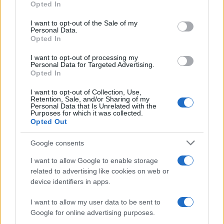
Opted In
use your data for below specified purposes in below Google
consent section.
I want to opt-out of the Sale of my
Personal Data.
Opted In
I want to opt-out of processing my
Personal Data for Targeted Advertising.
Opted In
ECDM Expo SE Europe: Η
I want to opt-out of Collection, Use,
Retention, Sale, and/or Sharing of my
μεγαλύτερη διοργάνωση του
Personal Data that Is Unrelated with the
Purposes for which it was collected.
κλάδου στη ΝΑ Ευρώπη.
Opted Out
Google consents
Η ECDM Expo SEE είναι η μεγαλύτερη επαγγελματική
I want to allow Google to enable storage
διοργάνωση, τόσο σε εκθεσιακό μέγεθος, όσο και σε
related to advertising like cookies on web or
εκθέτες και επισκέπτες. Πραγματοποιείται σε ετήσια
device identifiers in apps.
βάση, μία φορά στην Αθήνα και μία στη Θεσσαλονίκη.
I want to allow my user data to be sent to
Εκεί που η αγορά συναντά την καινοτομία
Google for online advertising purposes.