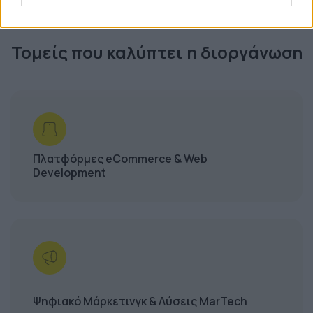
Τομείς που καλύπτει η διοργάνωση
Πλατφόρμες eCommerce & Web
Development
Ψηφιακό Μάρκετινγκ & Λύσεις MarTech