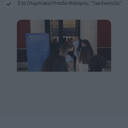
Στο Ολυμπιακό Γήπεδο Φαλήρου, "Tae Kwon Do"