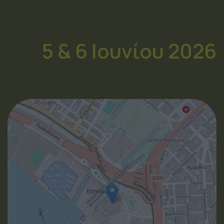
ΔΙΕΥΘΥΝΣΗ
Ολυμπιακό Γήπεδο Φαλήρου "Tae Kwon
Do"
Μωραϊτίνη 2, Παλαιό Φάληρο, 17561
Δείτε στο Google Maps