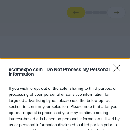
ecdmexpo.com -
Do Not Process My Personal
Information
Conference Agendas
If you wish to opt-out of the sale, sharing to third parties, or
processing of your personal or sensitive information for
Faliro Sports Pavilion — Main Stage
targeted advertising by us, please use the below opt-out
Moderators
section to confirm your selection. Please note that after your
opt-out request is processed you may continue seeing
Dimitris Mallas
interest-based ads based on personal information utilized by
Journalist CNN Greece
us or personal information disclosed to third parties prior to