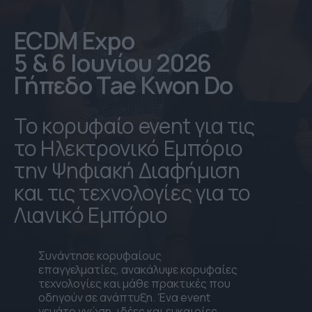
ECDM Expo
5 & 6 Ιουνίου 2026
Γήπεδο Tae Kwon Do
Το κορυφαίο event για τις
το Ηλεκτρονικό Εμπόριο
την Ψηφιακή Διαφήμιση
και τις τεχνολογίες για το
Λιανικό Εμπόριο
Συνάντησε κορυφαίους
επαγγελματίες, ανακάλυψε κορυφαίες
τεχνολογίες και μάθε πρακτικές που
οδηγούν σε ανάπτυξη. Ένα event
γεμάτο γνώση, ιδέες και ευκαιρίες