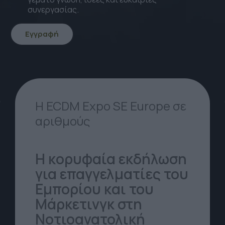
συνεργασίας.
Εγγραφή
icon
icon-
Arrow-
down
Η ECDM Expo SE Europe σε
αριθμούς
Η κορυφαία εκδήλωση
για επαγγελματίες του
Εμπορίου και του
Μάρκετινγκ στη
Νοτιοανατολική