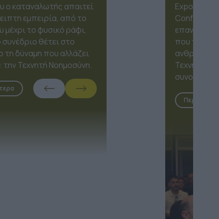
Expo 2026, το OmniMarketing
Conference έρχεται να
επαναπροσδιορίσει τον τρόπο
που τα brands συνδέονται με τους
ανθρώπους, τοποθετώντας την
Τεχνητή Νοημοσύνη στη θέση του
συνοδηγού.
Περισσότερα