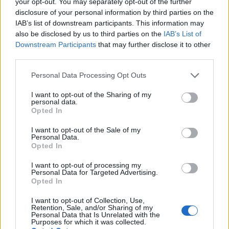
your opt-out. You may separately opt-out of the further
disclosure of your personal information by third parties on the
Dimitris Theofanous
IAB’s list of downstream participants. This information may
Managing Director, eTURN
also be disclosed by us to third parties on the
IAB’s List of
Downstream Participants
that may further disclose it to other
third parties.
June 5, 6, 2026
Please note that this website/app uses one or more Google
Personal Data Processing Opt Outs
services and may gather and store information including but
not limited to your visit or usage behaviour. You may click to
I want to opt-out of the Sharing of my
personal data.
grant or deny consent to Google and its third-party tags to
Opted In
use your data for below specified purposes in below Google
Friday, June 5, 2026
Saturday, June 6, 2026
consent section.
I want to opt-out of the Sale of my
Personal Data.
OmniCommerce
Digital Agencies Roundtable
Opted In
I want to opt-out of processing my
12:00 - 12:45
12:45 - 13
Personal Data for Targeted Advertising.
Opted In
I want to opt-out of Collection, Use,
Retention, Sale, and/or Sharing of my
Personal Data that Is Unrelated with the
Opening - Welcome remarks
Firesi
Purposes for which it was collected.