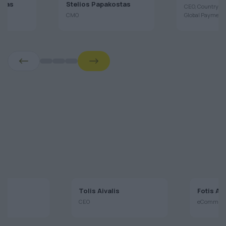
Chatzopoul
ulas
Stelios Papakostas
CEO, Country H
CMO
Global Payment
aj
Tolis Aivalis
Fotis A
CEO
eCommerce